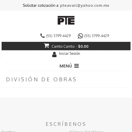
Solicitar cotización a:
pteavail@yahoo.com.mx
(55) 3799-4429
(55) 3799-4429
Carrito
Carrito:
-
$
0.00
Iniciar Sesión
MENÚ
DIVISIÓN DE OBRAS
Pintura Decorativa
Pintura Industrial
Especializados
Impermeabilizantes
ESCRÍBENOS