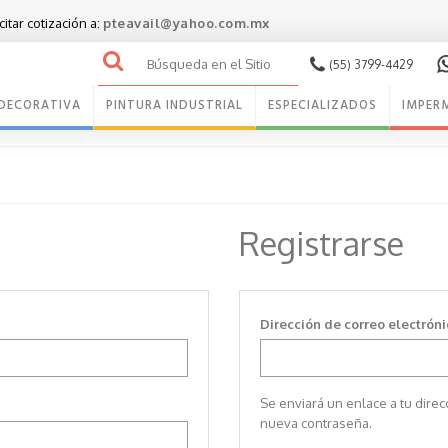
citar cotización a:
pteavail@yahoo.com.mx
Buscar
(55) 3799-4429
por:
 DECORATIVA
PINTURA INDUSTRIAL
ESPECIALIZADOS
IMPER
Registrarse
gatorio
Dirección de correo electrón
Se enviará un enlace a tu dire
nueva contraseña.