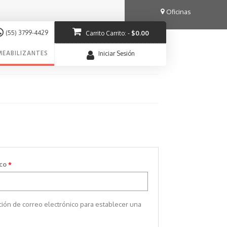
Oficinas
(55) 3799-4429
Carrito
Carrito:
-
$
0.00
MEABILIZANTES
Iniciar Sesión
Obligatorio
ico
*
cción de correo electrónico para establecer una