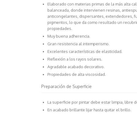
Elaborado con materias primas de la más alta ca
balanceada, donde intervienen resinas, antiesp
anticongelantes, dispersantes, extendedores, f
pigmentos, lo que da como resultado un recubr
propiedades.
Muy buena adherencia.
Gran resistencia al intemperismo.
Excelentes características de elasticidad.
Reflexión a los rayos solares.
Agradable acabado decorativo.
Propiedades de alta viscosidad.
Preparación de Superficie
La superficie por pintar debe estar limpia, libre 
En acabado brillante lijar hasta quitar el brillo.