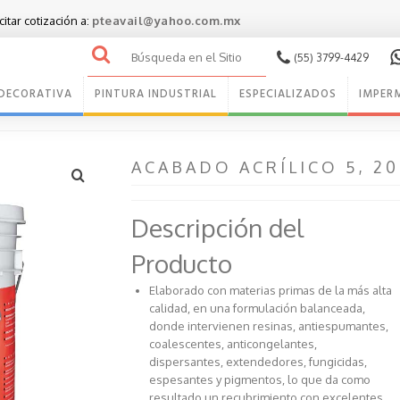
citar cotización a:
pteavail@yahoo.com.mx
Buscar
(55) 3799-4429
por:
 DECORATIVA
PINTURA INDUSTRIAL
ESPECIALIZADOS
IMPER
ACABADO ACRÍLICO 5, 2
Descripción del
Producto
Elaborado con materias primas de la más alta
calidad, en una formulación balanceada,
donde intervienen resinas, antiespumantes,
coalescentes, anticongelantes,
dispersantes, extendedores, fungicidas,
espesantes y pigmentos, lo que da como
resultado un recubrimiento con excelentes