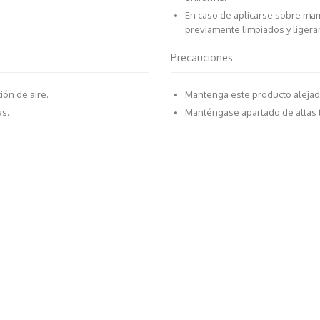
En caso de aplicarse sobre ma
previamente limpiados y lige
Precauciones
ón de aire.
Mantenga este producto alejado
as.
Manténgase apartado de altas t