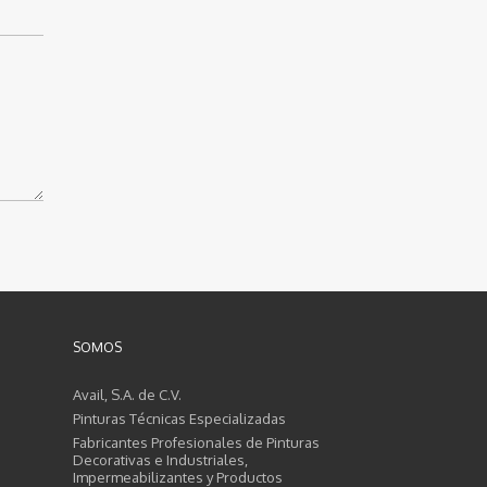
SOMOS
Avail, S.A. de C.V.
Pinturas Técnicas Especializadas
Fabricantes Profesionales de Pinturas
Decorativas e Industriales,
Impermeabilizantes y Productos