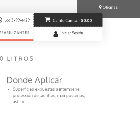
Oficinas
(55) 3799-4429
Carrito
Carrito:
-
$
0.00
MEABILIZANTES
Iniciar Sesión
00 LITROS
Donde Aplicar
Superficies expuestas a intemperie;
protección de ladrillos, mamposterías,
asfalto.