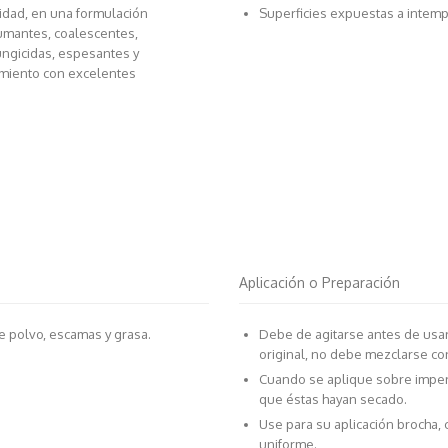
lidad, en una formulación
Superficies expuestas a intempe
umantes, coalescentes,
ungicidas, espesantes y
imiento con excelentes
Aplicación o Preparación
de polvo, escamas y grasa.
Debe de agitarse antes de usar
original, no debe mezclarse co
Cuando se aplique sobre imper
que éstas hayan secado.
Use para su aplicación brocha, 
uniforme.