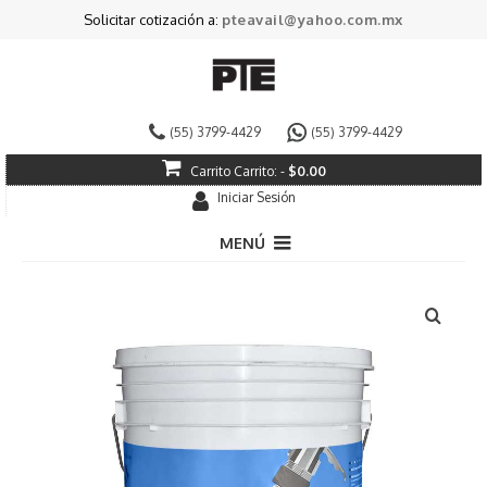
Solicitar cotización a:
pteavail@yahoo.com.mx
(55) 3799-4429
(55) 3799-4429
Carrito
Carrito:
-
$
0.00
Iniciar Sesión
MENÚ
Pintura Decorativa
Pintura Industrial
Especializados
Impermeabilizantes