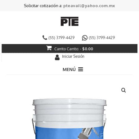
Solicitar cotización a:
pteavail@yahoo.com.mx
(55) 3799-4429
(55) 3799-4429
Carrito
Carrito:
-
$
0.00
Iniciar Sesión
MENÚ
Pintura Decorativa
Pintura Industrial
Especializados
Impermeabilizantes