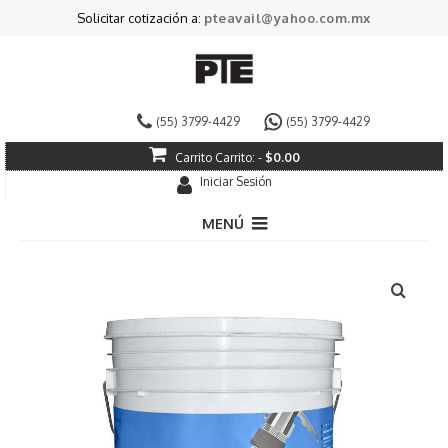
Solicitar cotización a:
pteavail@yahoo.com.mx
(55) 3799-4429
(55) 3799-4429
Carrito
Carrito:
-
$
0.00
Iniciar Sesión
MENÚ
Pintura Decorativa
Pintura Industrial
Especializados
Impermeabilizantes