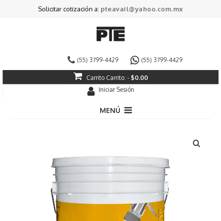
Solicitar cotización a:
pteavail@yahoo.com.mx
(55) 3799-4429
(55) 3799-4429
Carrito
Carrito:
-
$
0.00
Iniciar Sesión
MENÚ
Pintura Decorativa
Pintura Industrial
Especializados
Impermeabilizantes